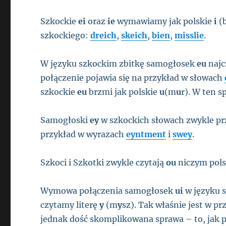
Szkockie
ei
oraz
ie
wymawiamy jak polskie
i
(
szkockiego:
dreich
,
skeich
,
bien
,
misslie
.
W języku szkockim zbitkę samogłosek
eu
najc
połączenie pojawia się na przykład w słowach
szkockie
eu
brzmi jak polskie
u
(m
u
r). W ten 
Samogłoski
ey
w szkockich słowach zwykle pr
przykład w wyrazach
eyntment
i
swey
.
Szkoci i Szkotki zwykle czytają
ou
niczym pol
Wymowa połączenia samogłosek
ui
w języku s
czytamy literę
y
(m
y
sz). Tak właśnie jest w p
jednak dość skomplikowana sprawa – to, jak p