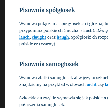
Pisownia spółgłosek
Wymowa połączenia spółgłosek
ch
i
gh
znajdu
przypomina polskie
ch
(mu
ch
a, stra
ch
). Dźwi
lauch
,
claught
oraz
haugh
. Spółgłoski
ch
rozpo
polskie
cz
(
cz
arny).
Pisownia samogłosek
Wymowa zbitki samogłosek
ai
w języku szkoc
znajdziemy na przykład w słowach
aicht
czy
l
Szkockie
au
zwykle wymawia się jak polskie
o
połączenia samogłosek.