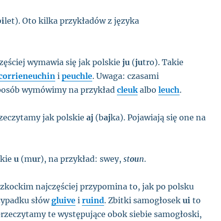
b
i
let). Oto kilka przykładów z języka
zęściej wymawia się jak polskie
ju
(
ju
tro). Takie
corrieneuchin
i
peuchle
. Uwaga: czasami
sposób wymówimy na przykład
cleuk
albo
leuch
.
zeczytamy jak polskie
aj
(b
aj
ka). Pojawiają się one na
skie
u
(m
u
r), na przykład: swey,
st
ou
n
.
zkockim najczęściej przypomina to, jak po polsku
rzypadku słów
gluive
i
ruind
. Zbitki samogłosek
ui
to
rzeczytamy te występujące obok siebie samogłoski,