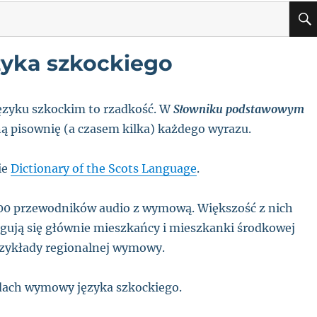
yka szkockiego
ęzyku szkockim to rzadkość. W
Słowniku podstawowym
ną pisownię (a czasem kilka) każdego wyrazu.
ie
Dictionary of the Scots Language
.
100 przewodników audio z wymową. Większość z nich
ugują się głównie mieszkańcy i mieszkanki środkowej
przykłady regionalnej wymowy.
adach wymowy języka szkockiego.