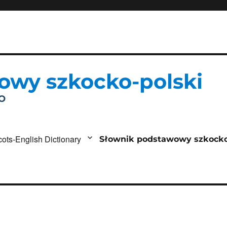
owy szkocko-polski
IO
cots-English Dictionary
Słownik podstawowy szkocko