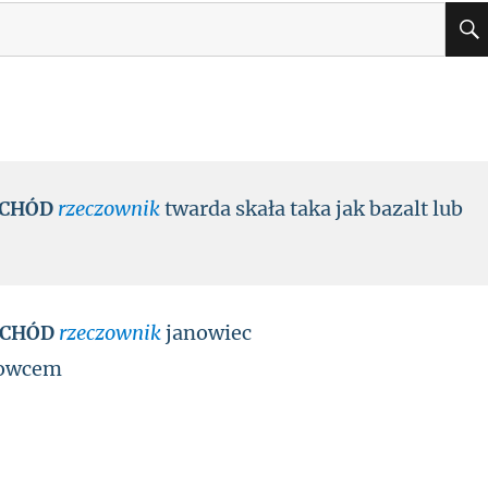
rzeczownik
twarda skała taka jak bazalt lub
SCHÓD
rzeczownik
janowiec
SCHÓD
anowcem