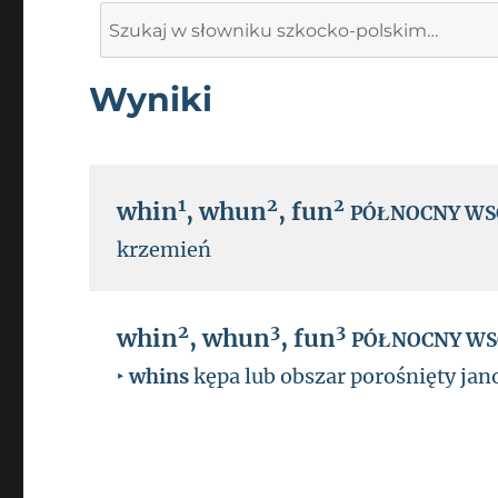
Search
for:
Wyniki
1
2
2
whin
,
whun
,
fun
PÓŁNOCNY W
krzemień
2
3
3
whin
,
whun
,
fun
PÓŁNOCNY W
‣
whins
kępa lub obszar porośnięty j