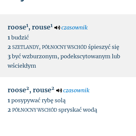
1
1
roose
,
rouse
czasownik
1
budzić
2
,
śpieszyć się
SZETLANDY
PÓŁNOCNY WSCHÓD
3
być wzburzonym, podekscytowanym lub
wściekłym
2
2
roose
,
rouse
czasownik
1
posypywać rybę solą
2
spryskać wodą
PÓŁNOCNY WSCHÓD