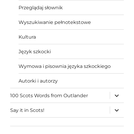
Przeglądaj słownik
Wyszukiwanie pełnotekstowe
Kultura
Język szkocki
Wymowa i pisownia języka szkockiego
Autorki i autorzy
expand
100 Scots Words from Outlander
child
menu
expand
Say it in Scots!
child
menu