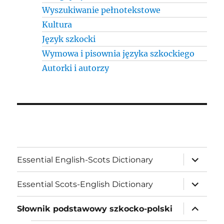
Wyszukiwanie pełnotekstowe
Kultura
Język szkocki
Wymowa i pisownia języka szkockiego
Autorki i autorzy
expand
Essential English-Scots Dictionary
child
menu
expand
Essential Scots-English Dictionary
child
menu
expand
Słownik podstawowy szkocko-polski
child
menu