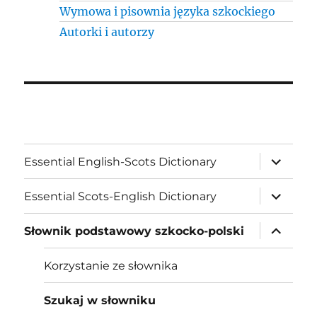
Wymowa i pisownia języka szkockiego
Autorki i autorzy
expand
Essential English-Scots Dictionary
child
menu
expand
Essential Scots-English Dictionary
child
menu
expand
Słownik podstawowy szkocko-polski
child
menu
Korzystanie ze słownika
Szukaj w słowniku