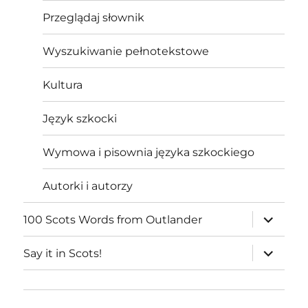
Przeglądaj słownik
Wyszukiwanie pełnotekstowe
Kultura
Język szkocki
Wymowa i pisownia języka szkockiego
Autorki i autorzy
expand
100 Scots Words from Outlander
child
menu
expand
Say it in Scots!
child
menu