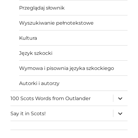
Przeglądaj słownik
Wyszukiwanie pełnotekstowe
Kultura
Język szkocki
Wymowa i pisownia języka szkockiego
Autorki i autorzy
expand
100 Scots Words from Outlander
child
menu
expand
Say it in Scots!
child
menu