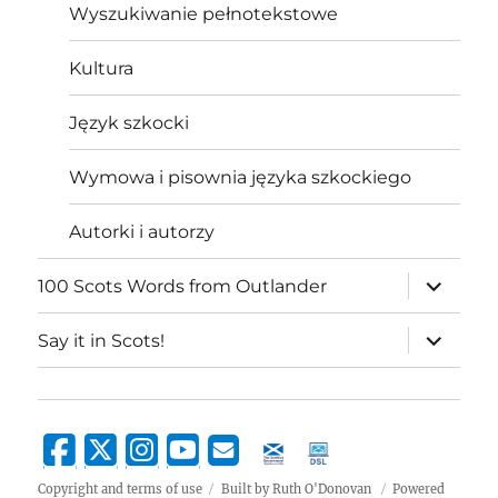
Wyszukiwanie pełnotekstowe
Kultura
Język szkocki
Wymowa i pisownia języka szkockiego
Autorki i autorzy
expand
100 Scots Words from Outlander
child
menu
expand
Say it in Scots!
child
menu
Copyright and terms of use
Built by Ruth O'Donovan
Powered