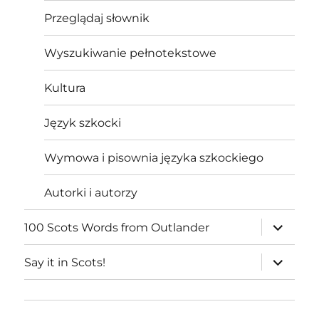
Przeglądaj słownik
Wyszukiwanie pełnotekstowe
Kultura
Język szkocki
Wymowa i pisownia języka szkockiego
Autorki i autorzy
expand
100 Scots Words from Outlander
child
menu
expand
Say it in Scots!
child
menu