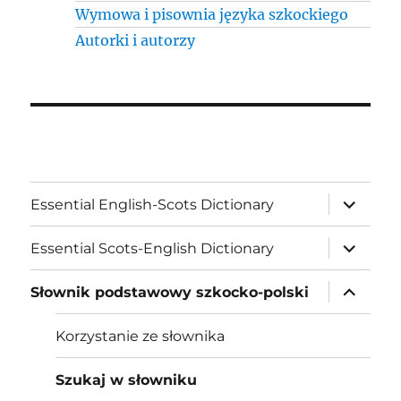
Wymowa i pisownia języka szkockiego
Autorki i autorzy
expand
Essential English-Scots Dictionary
child
menu
expand
Essential Scots-English Dictionary
child
menu
expand
Słownik podstawowy szkocko-polski
child
menu
Korzystanie ze słownika
Szukaj w słowniku