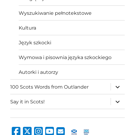
Wyszukiwanie pełnotekstowe
Kultura
Język szkocki
Wymowa i pisownia języka szkockiego
Autorki i autorzy
expand
100 Scots Words from Outlander
child
menu
expand
Say it in Scots!
child
menu