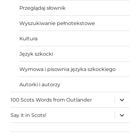
Przeglądaj słownik
Wyszukiwanie pełnotekstowe
Kultura
Język szkocki
Wymowa i pisownia języka szkockiego
Autorki i autorzy
expand
100 Scots Words from Outlander
child
menu
expand
Say it in Scots!
child
menu