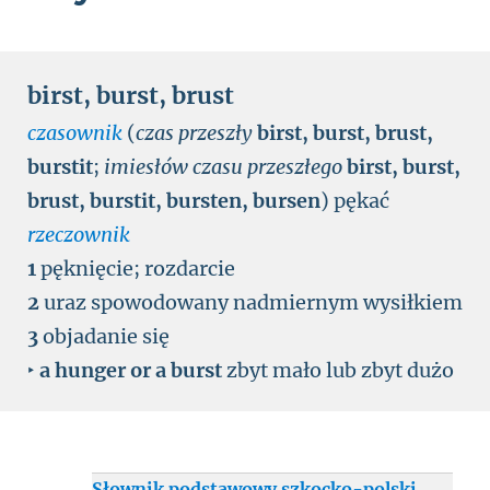
birst
,
burst
,
brust
czasownik
(
czas przeszły
birst, burst, brust,
burstit
;
imiesłów czasu przeszłego
birst, burst,
brust, burstit, bursten, bursen
)
pękać
rzeczownik
1
pęknięcie
;
rozdarcie
2
uraz spowodowany nadmiernym wysiłkiem
3
objadanie się
‣
a hunger or a burst
zbyt mało lub zbyt dużo
Słownik podstawowy szkocko-polski