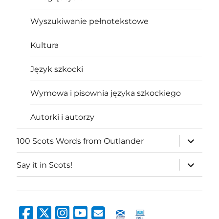
Wyszukiwanie pełnotekstowe
Kultura
Język szkocki
Wymowa i pisownia języka szkockiego
Autorki i autorzy
expand
100 Scots Words from Outlander
child
menu
expand
Say it in Scots!
child
menu