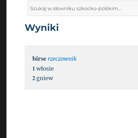
Search
for:
Wyniki
birse
rzeczownik
1
włosie
2
gniew