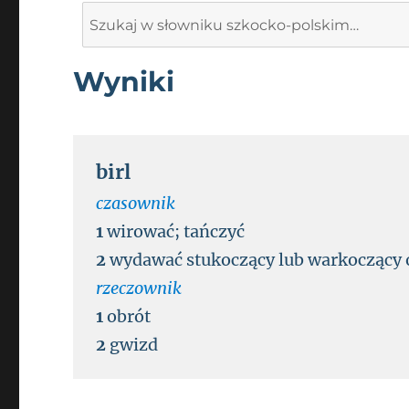
Search
for:
Wyniki
birl
czasownik
1
wirować
;
tańczyć
2
wydawać stukoczący lub warkoczący 
rzeczownik
1
obrót
2
gwizd