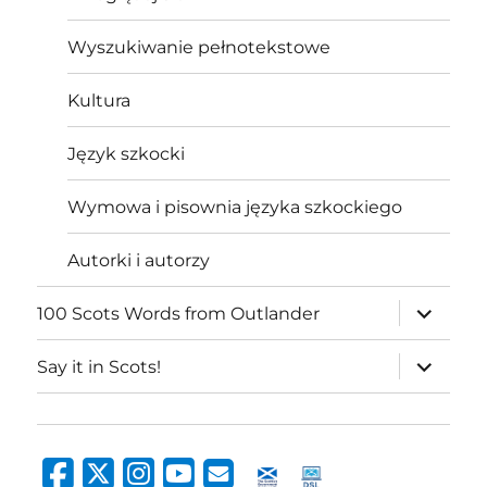
Wyszukiwanie pełnotekstowe
Kultura
Język szkocki
Wymowa i pisownia języka szkockiego
Autorki i autorzy
expand
100 Scots Words from Outlander
child
menu
expand
Say it in Scots!
child
menu