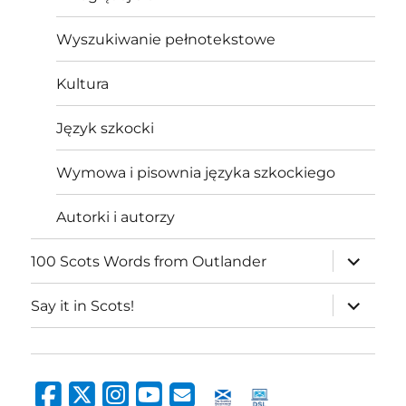
Wyszukiwanie pełnotekstowe
Kultura
Język szkocki
Wymowa i pisownia języka szkockiego
Autorki i autorzy
expand
100 Scots Words from Outlander
child
menu
expand
Say it in Scots!
child
menu