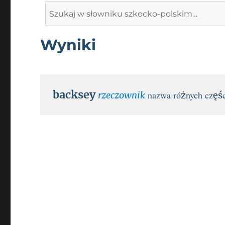
Search
for:
Wyniki
backsey
nazwa różnych częśc
rzeczownik