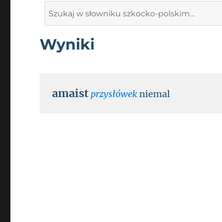
Search
for:
Wyniki
amaist
przysłówek
niemal