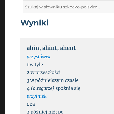
Search
for:
Wyniki
ahin
,
ahint
,
ahent
przysłówek
1
w tyle
2
w przeszłości
3
w późniejszym czasie
4
(o zegarze)
spóźnia się
przyimek
1
za
2
później niż
;
po