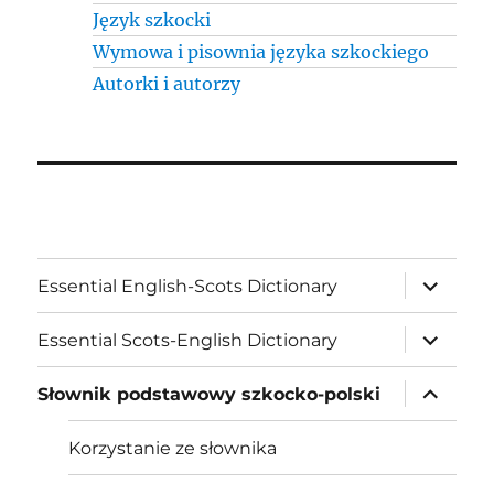
Język szkocki
Wymowa i pisownia języka szkockiego
Autorki i autorzy
expand
Essential English-Scots Dictionary
child
menu
expand
Essential Scots-English Dictionary
child
menu
expand
Słownik podstawowy szkocko-polski
child
menu
Korzystanie ze słownika