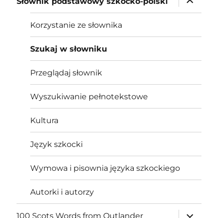
Słownik podstawowy szkocko-polski
child
menu
Korzystanie ze słownika
Szukaj w słowniku
Przeglądaj słownik
Wyszukiwanie pełnotekstowe
Kultura
Język szkocki
Wymowa i pisownia języka szkockiego
Autorki i autorzy
expand
100 Scots Words from Outlander