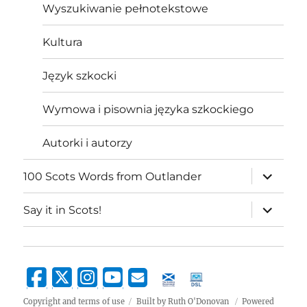
Wyszukiwanie pełnotekstowe
Kultura
Język szkocki
Wymowa i pisownia języka szkockiego
Autorki i autorzy
expand
100 Scots Words from Outlander
child
menu
expand
Say it in Scots!
child
menu
Copyright and terms of use
Built by Ruth O'Donovan
Powered