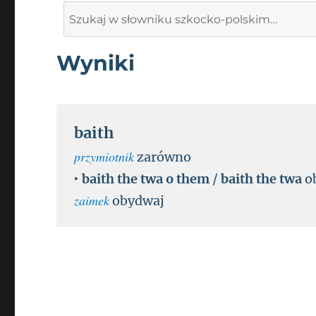
Search
for:
Wyniki
baith
przymiotnik
zarówno
‣
baith the twa o them
/
baith the twa
o
zaimek
obydwaj