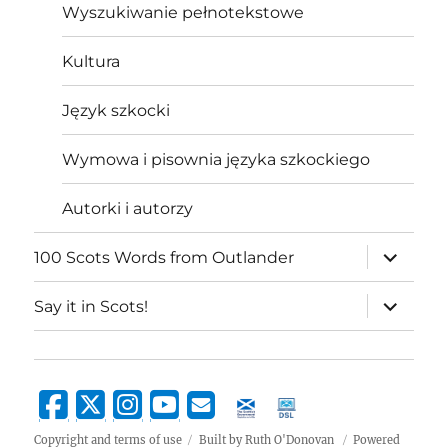
Wyszukiwanie pełnotekstowe
Kultura
Język szkocki
Wymowa i pisownia języka szkockiego
Autorki i autorzy
expand
100 Scots Words from Outlander
child
menu
expand
Say it in Scots!
child
menu
Copyright and terms of use
Built by Ruth O'Donovan
Powered