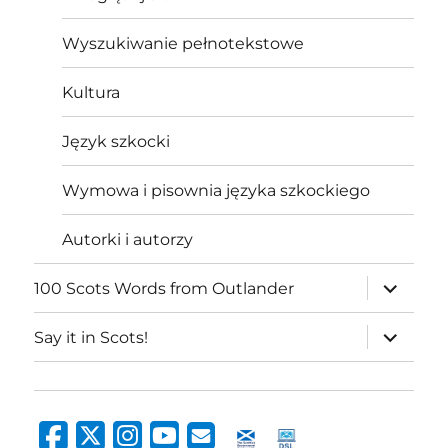
Wyszukiwanie pełnotekstowe
Kultura
Język szkocki
Wymowa i pisownia języka szkockiego
Autorki i autorzy
expand
100 Scots Words from Outlander
child
menu
expand
Say it in Scots!
child
menu