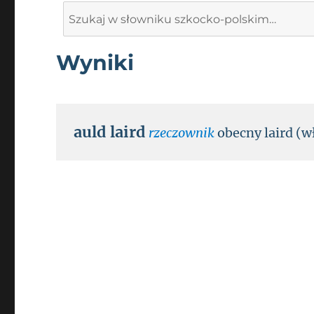
Search
for:
Wyniki
auld laird
rzeczownik
obecny laird (w