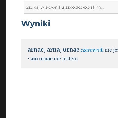
Search
for:
Wyniki
arnae
,
arna
,
urnae
czasownik
nie je
‣
am urnae
nie jestem